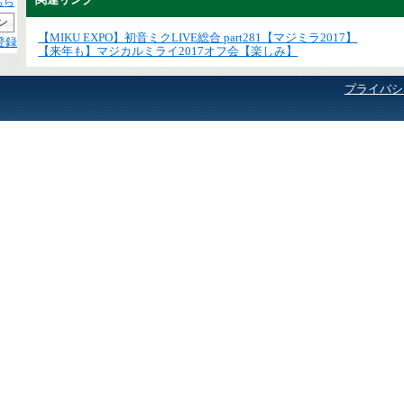
ちら
【MIKU EXPO】初音ミクLIVE総合 part281【マジミラ2017】
登録
【来年も】マジカルミライ2017オフ会【楽しみ】
プライバシ