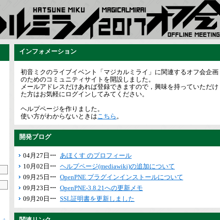
インフォメーション
初音ミクのライブイベント「マジカルミライ」に関連するオフ会企画
のためのコミュニティサイトを開設しました。
メールアドレスだけあれば登録できますので，興味を持っていただけ
た方はお気軽にログインしてみてください。
ヘルプページを作りました。
使い方がわからないときは
こちら
。
開発ブログ
04月27日
あほくす のプロフィール
10月02日
ヘルプページ(mediawiki)の追加について
09月25日
OpenPNE プラグインインストールについて
09月23日
OpenPNE-3.8.21への更新メモ
09月20日
SSL証明書を更新しました
関連リンク