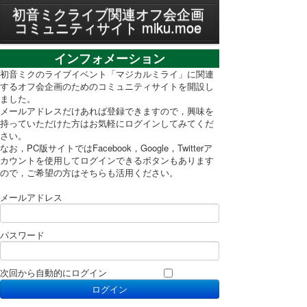
MENU
初音ミクライブ関連オフ会企画
コミュニティサイト miku.moe
プライバシーポリシー
インフォメーション
利用規約
初音ミクのライブイベント「マジカルミライ」に関連
するオフ会企画のためのコミュニティサイトを開設し
ました。
PC表示に切り替え
メールアドレスだけあれば登録できますので，興味を
持っていただけた方はお気軽にログインしてみてくだ
さい。
なお，PC版サイトではFacebook，Google，Twitterア
カウントを使用してログインできるボタンもあります
ので，ご希望の方はそちらも活用ください。
メールアドレス
パスワード
次回から自動的にログイン