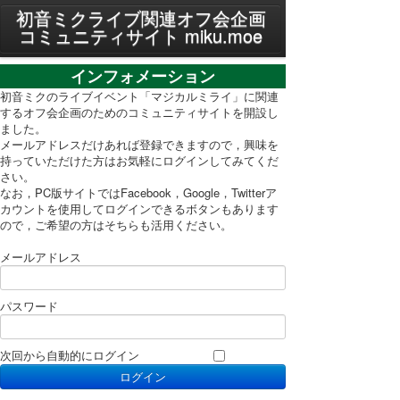
MENU
初音ミクライブ関連オフ会企画
コミュニティサイト miku.moe
プライバシーポリシー
インフォメーション
利用規約
初音ミクのライブイベント「マジカルミライ」に関連
するオフ会企画のためのコミュニティサイトを開設し
ました。
PC表示に切り替え
メールアドレスだけあれば登録できますので，興味を
持っていただけた方はお気軽にログインしてみてくだ
さい。
なお，PC版サイトではFacebook，Google，Twitterア
カウントを使用してログインできるボタンもあります
ので，ご希望の方はそちらも活用ください。
メールアドレス
パスワード
次回から自動的にログイン