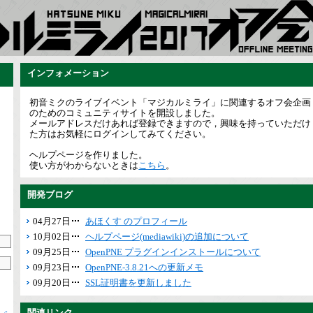
インフォメーション
初音ミクのライブイベント「マジカルミライ」に関連するオフ会企画
のためのコミュニティサイトを開設しました。
メールアドレスだけあれば登録できますので，興味を持っていただけ
た方はお気軽にログインしてみてください。
ヘルプページを作りました。
使い方がわからないときは
こちら
。
開発ブログ
04月27日
あほくす のプロフィール
10月02日
ヘルプページ(mediawiki)の追加について
09月25日
OpenPNE プラグインインストールについて
09月23日
OpenPNE-3.8.21への更新メモ
09月20日
SSL証明書を更新しました
関連リンク