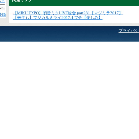
ちら
【MIKU EXPO】初音ミクLIVE総合 part281【マジミラ2017】
登録
【来年も】マジカルミライ2017オフ会【楽しみ】
プライバシ