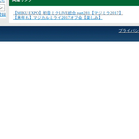
ちら
【MIKU EXPO】初音ミクLIVE総合 part281【マジミラ2017】
登録
【来年も】マジカルミライ2017オフ会【楽しみ】
プライバシ