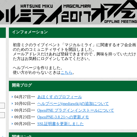
インフォメーション
初音ミクのライブイベント「マジカルミライ」に関連するオフ会企画
のためのコミュニティサイトを開設しました。
メールアドレスだけあれば登録できますので，興味を持っていただけ
た方はお気軽にログインしてみてください。
ヘルプページを作りました。
使い方がわからないときは
こちら
。
開発ブログ
04月27日
あほくす のプロフィール
10月02日
ヘルプページ(mediawiki)の追加について
09月25日
OpenPNE プラグインインストールについて
09月23日
OpenPNE-3.8.21への更新メモ
09月20日
SSL証明書を更新しました
関連リンク