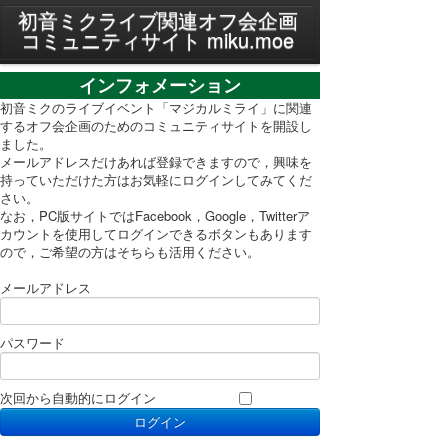
MENU
初音ミクライブ関連オフ会企画
コミュニティサイト miku.moe
プライバシーポリシー
インフォメーション
利用規約
初音ミクのライブイベント「マジカルミライ」に関連
するオフ会企画のためのコミュニティサイトを開設し
ました。
PC表示に切り替え
メールアドレスだけあれば登録できますので，興味を
持っていただけた方はお気軽にログインしてみてくだ
さい。
なお，PC版サイトではFacebook，Google，Twitterア
カウントを使用してログインできるボタンもあります
ので，ご希望の方はそちらも活用ください。
メールアドレス
パスワード
次回から自動的にログイン