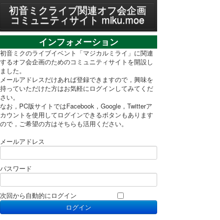
MENU
初音ミクライブ関連オフ会企画
コミュニティサイト miku.moe
プライバシーポリシー
インフォメーション
利用規約
初音ミクのライブイベント「マジカルミライ」に関連
するオフ会企画のためのコミュニティサイトを開設し
ました。
PC表示に切り替え
メールアドレスだけあれば登録できますので，興味を
持っていただけた方はお気軽にログインしてみてくだ
さい。
なお，PC版サイトではFacebook，Google，Twitterア
カウントを使用してログインできるボタンもあります
ので，ご希望の方はそちらも活用ください。
メールアドレス
パスワード
次回から自動的にログイン