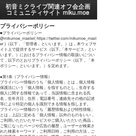
MENU
初音ミクライブ関連オフ会企画
コミュニティサイト miku.moe
プライバシーポリシー
プライバシーポリシー
利用規約
■プライバシーポリシー
@mikumoe_master( https://twitter.com/mikumoe_mast
er )（以下，「管理者」といいます。）は，本ウェブサ
PC表示に切り替え
イト上で提供するサービス（以下,「本サービス」とい
います。）におけるプライバシー情報の取扱いについ
て，以下のとおりプライバシーポリシー（以下，「本
ポリシー」といいます。）を定めます。
●第1条（プライバシー情報）
プライバシー情報のうち「個人情報」とは，個人情報
保護法にいう「個人情報」を指すものとし，生存する
個人に関する情報であって，当該情報に含まれる氏
名，生年月日，住所，電話番号，連絡先その他の記述
等により特定の個人を識別できる情報を指します。
プライバシー情報のうち「履歴情報および特性情報」
とは，上記に定める「個人情報」以外のものをいい，
ご利用いただいたサービスやご購入いただいた商品，
ご覧になったページや広告の履歴，ユーザーが検索さ
れた検索キーワード，ご利用日時，ご利用の方法，ご