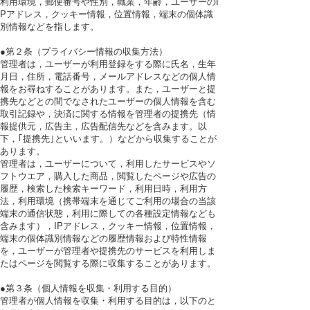
利用環境，郵便番号や性別，職業，年齢，ユーザーのI
Pアドレス，クッキー情報，位置情報，端末の個体識
別情報などを指します。
●第２条（プライバシー情報の収集方法）
管理者は，ユーザーが利用登録をする際に氏名，生年
月日，住所，電話番号，メールアドレスなどの個人情
報をお尋ねすることがあります。また，ユーザーと提
携先などとの間でなされたユーザーの個人情報を含む
取引記録や，決済に関する情報を管理者の提携先（情
報提供元，広告主，広告配信先などを含みます。以
下，｢提携先｣といいます。）などから収集することが
あります。
管理者は，ユーザーについて，利用したサービスやソ
フトウエア，購入した商品，閲覧したページや広告の
履歴，検索した検索キーワード，利用日時，利用方
法，利用環境（携帯端末を通じてご利用の場合の当該
端末の通信状態，利用に際しての各種設定情報なども
含みます），IPアドレス，クッキー情報，位置情報，
端末の個体識別情報などの履歴情報および特性情報
を，ユーザーが管理者や提携先のサービスを利用しま
たはページを閲覧する際に収集することがあります。
●第３条（個人情報を収集・利用する目的）
管理者が個人情報を収集・利用する目的は，以下のと