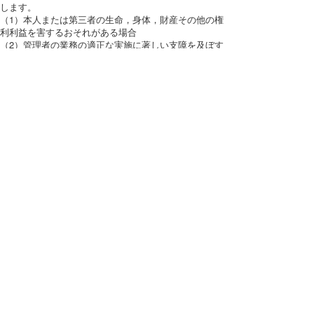
します。
（1）本人または第三者の生命，身体，財産その他の権
利利益を害するおそれがある場合
（2）管理者の業務の適正な実施に著しい支障を及ぼす
おそれがある場合
（3）その他法令に違反することとなる場合
前項の定めにかかわらず，履歴情報および特性情報な
どの個人情報以外の情報については，原則として開示
いたしません。
●第６条（個人情報の訂正および削除）
ユーザーは，管理者の保有する自己の個人情報が誤っ
た情報である場合には，管理者が定める手続きによ
り，管理者に対して個人情報の訂正または削除を請求
することができます。
管理者は，ユーザーから前項の請求を受けてその請求
に応じる必要があると判断した場合には，遅滞なく，
当該個人情報の訂正または削除を行い，これをユーザ
ーに通知します。
●第７条（個人情報の利用停止等）
管理者は，本人から，個人情報が，利用目的の範囲を
超えて取り扱われているという理由，または不正の手
段により取得されたものであるという理由により，そ
の利用の停止または消去（以下，「利用停止等」とい