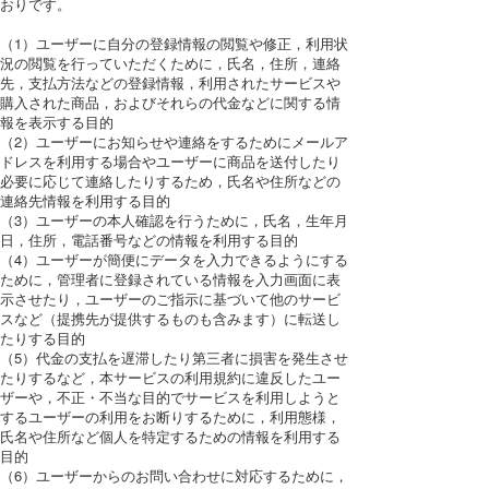
おりです。
（1）ユーザーに自分の登録情報の閲覧や修正，利用状
況の閲覧を行っていただくために，氏名，住所，連絡
先，支払方法などの登録情報，利用されたサービスや
購入された商品，およびそれらの代金などに関する情
報を表示する目的
（2）ユーザーにお知らせや連絡をするためにメールア
ドレスを利用する場合やユーザーに商品を送付したり
必要に応じて連絡したりするため，氏名や住所などの
連絡先情報を利用する目的
（3）ユーザーの本人確認を行うために，氏名，生年月
日，住所，電話番号などの情報を利用する目的
（4）ユーザーが簡便にデータを入力できるようにする
ために，管理者に登録されている情報を入力画面に表
示させたり，ユーザーのご指示に基づいて他のサービ
スなど（提携先が提供するものも含みます）に転送し
たりする目的
（5）代金の支払を遅滞したり第三者に損害を発生させ
たりするなど，本サービスの利用規約に違反したユー
ザーや，不正・不当な目的でサービスを利用しようと
するユーザーの利用をお断りするために，利用態様，
氏名や住所など個人を特定するための情報を利用する
目的
（6）ユーザーからのお問い合わせに対応するために，