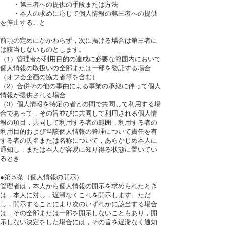
・第三者への提供の手段または方法
・本人の求めに応じて個人情報の第三者への提供
を停止すること
前項の定めにかかわらず，次に掲げる場合は第三者に
は該当しないものとします。
（1）管理者が利用目的の達成に必要な範囲内において
個人情報の取扱いの全部または一部を委託する場合
（オフ会企画の協力者等を含む）
（2）合併その他の事由による事業の承継に伴って個人
情報が提供される場合
（3）個人情報を特定の者との間で共同して利用する場
合であって，その旨並びに共同して利用される個人情
報の項目，共同して利用する者の範囲，利用する者の
利用目的および当該個人情報の管理について責任を有
する者の氏名または名称について，あらかじめ本人に
通知し，または本人が容易に知り得る状態に置いてい
るとき
●第５条（個人情報の開示）
管理者は，本人から個人情報の開示を求められたとき
は，本人に対し，遅滞なくこれを開示します。ただ
し，開示することにより次のいずれかに該当する場合
は，その全部または一部を開示しないこともあり，開
示しない決定をした場合には，その旨を遅滞なく通知