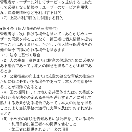
管理者がユーザーに対してサービスを提供するにあた
って必要となる情報や，ユーザーのサービス利用状
況，連絡先情報などを利用する目的
（7）上記の利用目的に付随する目的
●第４条（個人情報の第三者提供）
管理者は，次に掲げる場合を除いて，あらかじめユー
ザーの同意を得ることなく，第三者に個人情報を提供
することはありません。ただし，個人情報保護法その
他の法令で認められる場合を除きます。
（1）法令に基づく場合
（2）人の生命，身体または財産の保護のために必要が
ある場合であって，本人の同意を得ることが困難であ
るとき
（3）公衆衛生の向上または児童の健全な育成の推進の
ために特に必要がある場合であって，本人の同意を得
ることが困難であるとき
（4）国の機関もしくは地方公共団体またはその委託を
受けた者が法令の定める事務を遂行することに対して
協力する必要がある場合であって，本人の同意を得る
ことにより当該事務の遂行に支障を及ぼすおそれがあ
るとき
（5）予め次の事項を告知あるいは公表をしている場合
・利用目的に第三者への提供を含むこと
・第三者に提供されるデータの項目