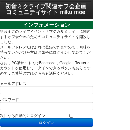
MENU
初音ミクライブ関連オフ会企画
コミュニティサイト miku.moe
プライバシーポリシー
インフォメーション
利用規約
初音ミクのライブイベント「マジカルミライ」に関連
するオフ会企画のためのコミュニティサイトを開設し
ました。
PC表示に切り替え
メールアドレスだけあれば登録できますので，興味を
持っていただけた方はお気軽にログインしてみてくだ
さい。
なお，PC版サイトではFacebook，Google，Twitterア
カウントを使用してログインできるボタンもあります
ので，ご希望の方はそちらも活用ください。
メールアドレス
パスワード
次回から自動的にログイン