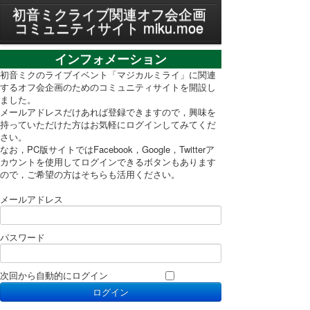
MENU
初音ミクライブ関連オフ会企画
コミュニティサイト miku.moe
プライバシーポリシー
インフォメーション
利用規約
初音ミクのライブイベント「マジカルミライ」に関連
するオフ会企画のためのコミュニティサイトを開設し
ました。
PC表示に切り替え
メールアドレスだけあれば登録できますので，興味を
持っていただけた方はお気軽にログインしてみてくだ
さい。
なお，PC版サイトではFacebook，Google，Twitterア
カウントを使用してログインできるボタンもあります
ので，ご希望の方はそちらも活用ください。
メールアドレス
パスワード
次回から自動的にログイン