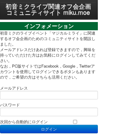
MENU
初音ミクライブ関連オフ会企画
コミュニティサイト miku.moe
プライバシーポリシー
インフォメーション
利用規約
初音ミクのライブイベント「マジカルミライ」に関連
するオフ会企画のためのコミュニティサイトを開設し
ました。
PC表示に切り替え
メールアドレスだけあれば登録できますので，興味を
持っていただけた方はお気軽にログインしてみてくだ
さい。
なお，PC版サイトではFacebook，Google，Twitterア
カウントを使用してログインできるボタンもあります
ので，ご希望の方はそちらも活用ください。
メールアドレス
パスワード
次回から自動的にログイン