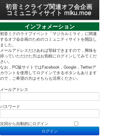
MENU
初音ミクライブ関連オフ会企画
コミュニティサイト miku.moe
プライバシーポリシー
インフォメーション
利用規約
初音ミクのライブイベント「マジカルミライ」に関連
するオフ会企画のためのコミュニティサイトを開設し
ました。
PC表示に切り替え
メールアドレスだけあれば登録できますので，興味を
持っていただけた方はお気軽にログインしてみてくだ
さい。
なお，PC版サイトではFacebook，Google，Twitterア
カウントを使用してログインできるボタンもあります
ので，ご希望の方はそちらも活用ください。
メールアドレス
パスワード
次回から自動的にログイン