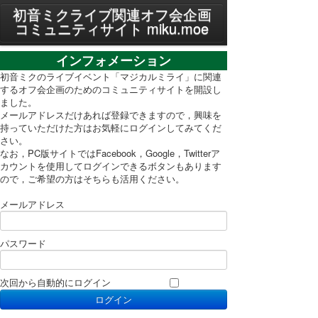
MENU
初音ミクライブ関連オフ会企画
コミュニティサイト miku.moe
プライバシーポリシー
インフォメーション
利用規約
初音ミクのライブイベント「マジカルミライ」に関連
するオフ会企画のためのコミュニティサイトを開設し
ました。
PC表示に切り替え
メールアドレスだけあれば登録できますので，興味を
持っていただけた方はお気軽にログインしてみてくだ
さい。
なお，PC版サイトではFacebook，Google，Twitterア
カウントを使用してログインできるボタンもあります
ので，ご希望の方はそちらも活用ください。
メールアドレス
パスワード
次回から自動的にログイン