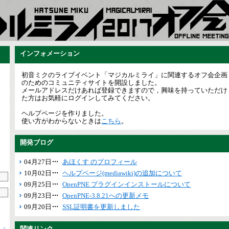
インフォメーション
初音ミクのライブイベント「マジカルミライ」に関連するオフ会企画
のためのコミュニティサイトを開設しました。
メールアドレスだけあれば登録できますので，興味を持っていただけ
た方はお気軽にログインしてみてください。
ヘルプページを作りました。
使い方がわからないときは
こちら
。
開発ブログ
04月27日
あほくす のプロフィール
10月02日
ヘルプページ(mediawiki)の追加について
09月25日
OpenPNE プラグインインストールについて
09月23日
OpenPNE-3.8.21への更新メモ
09月20日
SSL証明書を更新しました
関連リンク