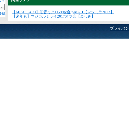
ちら
【MIKU EXPO】初音ミクLIVE総合 part281【マジミラ2017】
登録
【来年も】マジカルミライ2017オフ会【楽しみ】
プライバシ