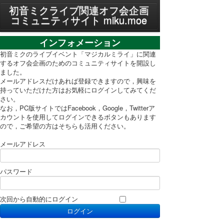
MENU
初音ミクライブ関連オフ会企画
コミュニティサイト miku.moe
プライバシーポリシー
インフォメーション
利用規約
初音ミクのライブイベント「マジカルミライ」に関連
するオフ会企画のためのコミュニティサイトを開設し
ました。
PC表示に切り替え
メールアドレスだけあれば登録できますので，興味を
持っていただけた方はお気軽にログインしてみてくだ
さい。
なお，PC版サイトではFacebook，Google，Twitterア
カウントを使用してログインできるボタンもあります
ので，ご希望の方はそちらも活用ください。
メールアドレス
パスワード
次回から自動的にログイン