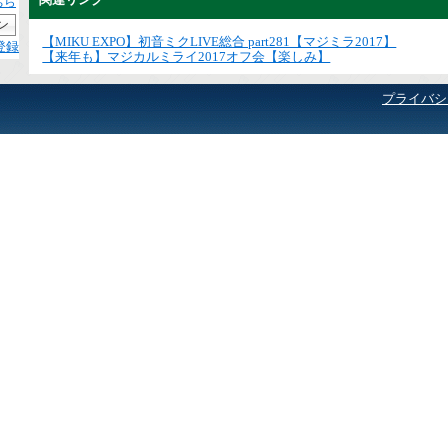
ちら
【MIKU EXPO】初音ミクLIVE総合 part281【マジミラ2017】
登録
【来年も】マジカルミライ2017オフ会【楽しみ】
プライバシ