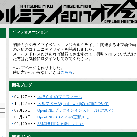
インフォメーション
初音ミクのライブイベント「マジカルミライ」に関連するオフ会企画
のためのコミュニティサイトを開設しました。
メールアドレスだけあれば登録できますので，興味を持っていただけ
た方はお気軽にログインしてみてください。
ヘルプページを作りました。
使い方がわからないときは
こちら
。
開発ブログ
04月27日
あほくす のプロフィール
10月02日
ヘルプページ(mediawiki)の追加について
09月25日
OpenPNE プラグインインストールについて
09月23日
OpenPNE-3.8.21への更新メモ
09月20日
SSL証明書を更新しました
関連リンク