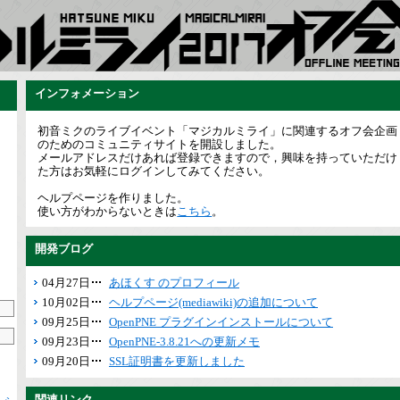
インフォメーション
初音ミクのライブイベント「マジカルミライ」に関連するオフ会企画
のためのコミュニティサイトを開設しました。
メールアドレスだけあれば登録できますので，興味を持っていただけ
た方はお気軽にログインしてみてください。
ヘルプページを作りました。
使い方がわからないときは
こちら
。
開発ブログ
04月27日
あほくす のプロフィール
10月02日
ヘルプページ(mediawiki)の追加について
09月25日
OpenPNE プラグインインストールについて
09月23日
OpenPNE-3.8.21への更新メモ
09月20日
SSL証明書を更新しました
関連リンク