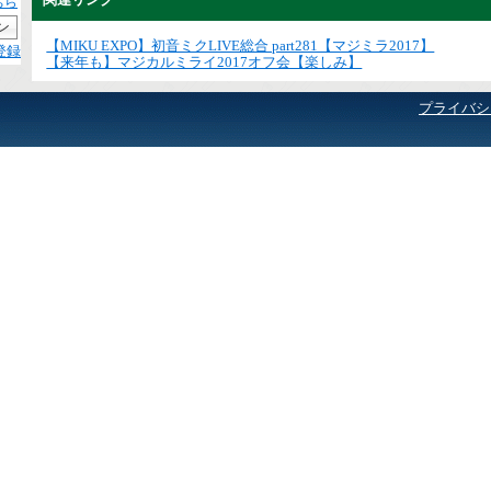
ちら
【MIKU EXPO】初音ミクLIVE総合 part281【マジミラ2017】
登録
【来年も】マジカルミライ2017オフ会【楽しみ】
プライバシ