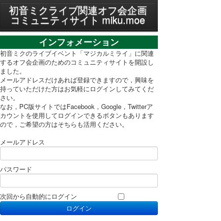
MENU
初音ミクライブ関連オフ会企画
コミュニティサイト miku.moe
プライバシーポリシー
インフォメーション
利用規約
初音ミクのライブイベント「マジカルミライ」に関連
するオフ会企画のためのコミュニティサイトを開設し
ました。
PC表示に切り替え
メールアドレスだけあれば登録できますので，興味を
持っていただけた方はお気軽にログインしてみてくだ
さい。
なお，PC版サイトではFacebook，Google，Twitterア
カウントを使用してログインできるボタンもあります
ので，ご希望の方はそちらも活用ください。
メールアドレス
パスワード
次回から自動的にログイン