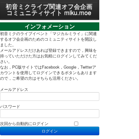
MENU
初音ミクライブ関連オフ会企画
コミュニティサイト miku.moe
プライバシーポリシー
インフォメーション
利用規約
初音ミクのライブイベント「マジカルミライ」に関連
するオフ会企画のためのコミュニティサイトを開設し
ました。
PC表示に切り替え
メールアドレスだけあれば登録できますので，興味を
持っていただけた方はお気軽にログインしてみてくだ
さい。
なお，PC版サイトではFacebook，Google，Twitterア
カウントを使用してログインできるボタンもあります
ので，ご希望の方はそちらも活用ください。
メールアドレス
パスワード
次回から自動的にログイン