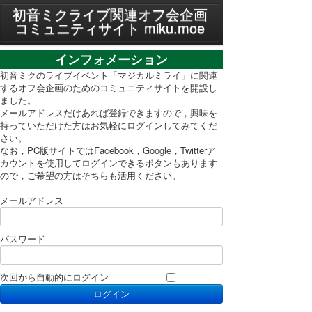
MENU
初音ミクライブ関連オフ会企画
コミュニティサイト miku.moe
プライバシーポリシー
インフォメーション
利用規約
初音ミクのライブイベント「マジカルミライ」に関連
するオフ会企画のためのコミュニティサイトを開設し
ました。
PC表示に切り替え
メールアドレスだけあれば登録できますので，興味を
持っていただけた方はお気軽にログインしてみてくだ
さい。
なお，PC版サイトではFacebook，Google，Twitterア
カウントを使用してログインできるボタンもあります
ので，ご希望の方はそちらも活用ください。
メールアドレス
パスワード
次回から自動的にログイン