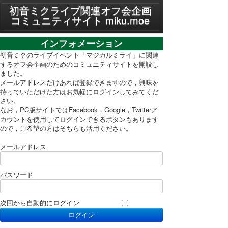
MENU
初音ミクライブ関連オフ会企画
コミュニティサイト miku.moe
プライバシーポリシー
インフォメーション
利用規約
初音ミクのライブイベント「マジカルミライ」に関連
するオフ会企画のためのコミュニティサイトを開設し
ました。
PC表示に切り替え
メールアドレスだけあれば登録できますので，興味を
持っていただけた方はお気軽にログインしてみてくだ
さい。
なお，PC版サイトではFacebook，Google，Twitterア
カウントを使用してログインできるボタンもあります
ので，ご希望の方はそちらも活用ください。
メールアドレス
パスワード
次回から自動的にログイン