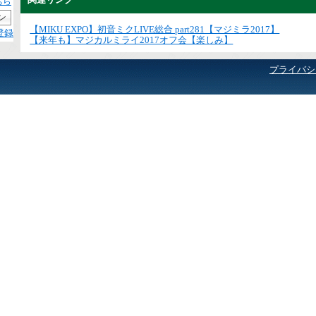
ちら
【MIKU EXPO】初音ミクLIVE総合 part281【マジミラ2017】
登録
【来年も】マジカルミライ2017オフ会【楽しみ】
プライバシ