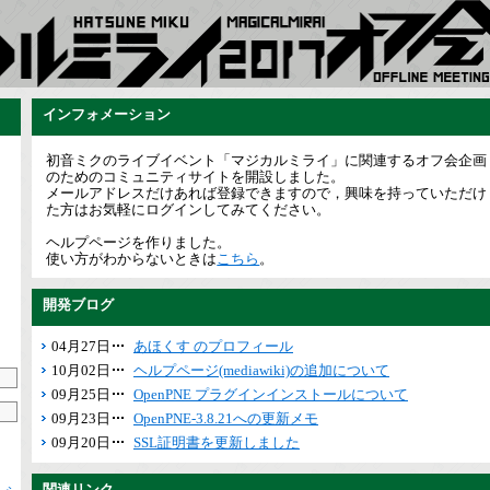
インフォメーション
初音ミクのライブイベント「マジカルミライ」に関連するオフ会企画
のためのコミュニティサイトを開設しました。
メールアドレスだけあれば登録できますので，興味を持っていただけ
た方はお気軽にログインしてみてください。
ヘルプページを作りました。
使い方がわからないときは
こちら
。
開発ブログ
04月27日
あほくす のプロフィール
10月02日
ヘルプページ(mediawiki)の追加について
09月25日
OpenPNE プラグインインストールについて
09月23日
OpenPNE-3.8.21への更新メモ
09月20日
SSL証明書を更新しました
関連リンク