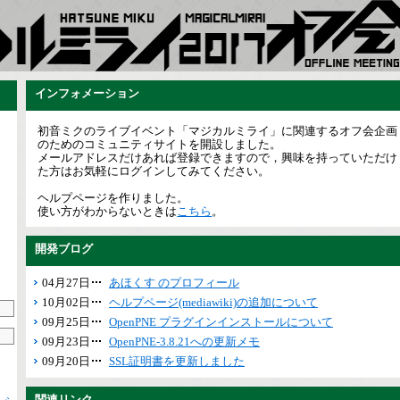
インフォメーション
初音ミクのライブイベント「マジカルミライ」に関連するオフ会企画
のためのコミュニティサイトを開設しました。
メールアドレスだけあれば登録できますので，興味を持っていただけ
た方はお気軽にログインしてみてください。
ヘルプページを作りました。
使い方がわからないときは
こちら
。
開発ブログ
04月27日
あほくす のプロフィール
10月02日
ヘルプページ(mediawiki)の追加について
09月25日
OpenPNE プラグインインストールについて
09月23日
OpenPNE-3.8.21への更新メモ
09月20日
SSL証明書を更新しました
関連リンク