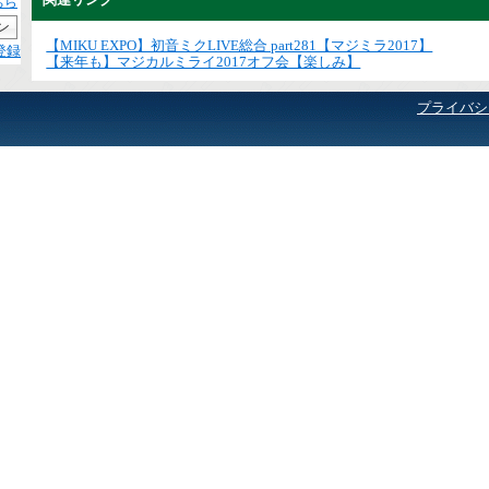
ちら
【MIKU EXPO】初音ミクLIVE総合 part281【マジミラ2017】
登録
【来年も】マジカルミライ2017オフ会【楽しみ】
プライバシ