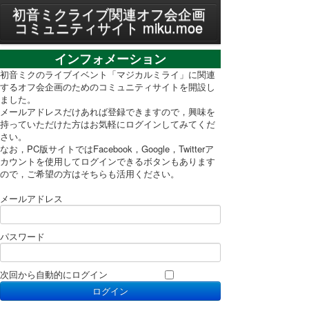
MENU
初音ミクライブ関連オフ会企画
コミュニティサイト miku.moe
プライバシーポリシー
インフォメーション
利用規約
初音ミクのライブイベント「マジカルミライ」に関連
するオフ会企画のためのコミュニティサイトを開設し
ました。
PC表示に切り替え
メールアドレスだけあれば登録できますので，興味を
持っていただけた方はお気軽にログインしてみてくだ
さい。
なお，PC版サイトではFacebook，Google，Twitterア
カウントを使用してログインできるボタンもあります
ので，ご希望の方はそちらも活用ください。
メールアドレス
パスワード
次回から自動的にログイン